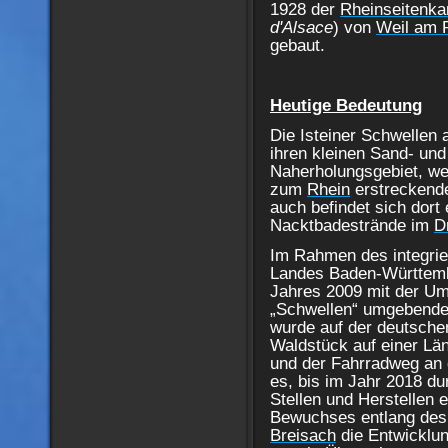
1928 der
Rheinseitenka
d'Alsace
) von
Weil am 
gebaut.
Heutige Bedeutung
Die Isteiner Schwellen 
ihren kleinen Sand- und
Naherholungsgebiet, wel
zum
Rhein
erstreckend
auch befindet sich dort 
Nacktbadestrände im
D
Im Rahmen des integri
Landes Baden-Württemb
Jahres 2009 mit der Um
„Schwellen“ umgebende
wurde auf der deutsche
Waldstück auf einer Lä
und der Fahrradweg an d
es, bis im Jahr 2018 du
Stellen und Herstellen 
Bewuchses entlang des
Breisach
die Entwicklu