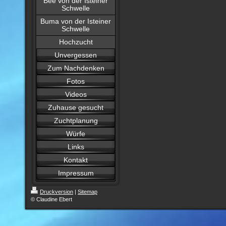
Bee von der Isteiner
Schwelle
Buma von der Isteiner
Schwelle
Hochzucht
Unvergessen
Zum Nachdenken
Fotos
Videos
Zuhause gesucht
Zuchtplanung
Würfe
Links
Kontakt
Impressum
Druckversion
|
Sitemap
© Claudine Ebert