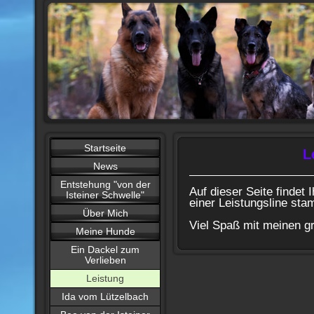
Startseite
L
News
Entstehung "von der
Auf dieser Seite findet 
Isteiner Schwelle"
einer Leistungsline st
Über Mich
Viel Spaß mit meinen 
Meine Hunde
Ein Dackel zum
Verlieben
Leistung
Ida vom Lützelbach