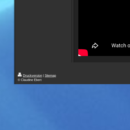
Druckversion
|
Sitemap
© Claudine Ebert