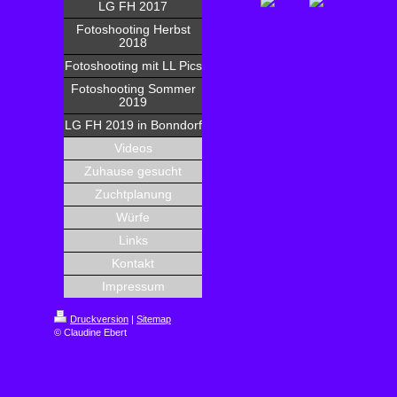
LG FH 2017
Fotoshooting Herbst
2018
Fotoshooting mit LL Pics
Fotoshooting Sommer
2019
LG FH 2019 in Bonndorf
Videos
Zuhause gesucht
Zuchtplanung
Würfe
Links
Kontakt
Impressum
Druckversion
|
Sitemap
© Claudine Ebert