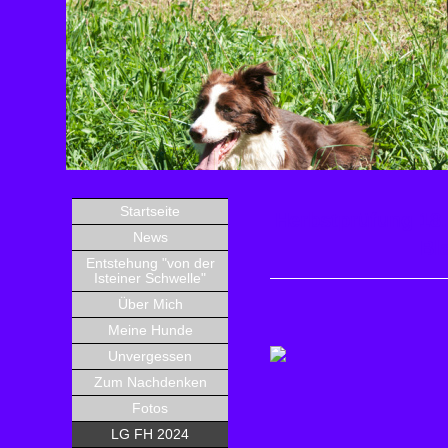
Startseite
Herbstprüfung
News
Bl
Entstehung "von der
Isteiner Schwelle"
Über Mich
Meine Hunde
Unvergessen
Zum Nachdenken
Fotos
LG FH 2024