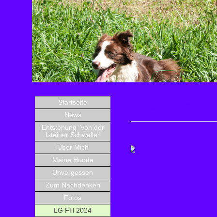
Startseite
LG FH 2024 in 
News
Entstehung "von der
Isteiner Schwelle"
Über Mich
Meine Hunde
Unvergessen
Zum Nachdenken
Fotos
LG FH 2024