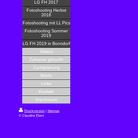
LG FH 2017
Fotoshooting Herbst
2018
Fotoshooting mit LL Pics
Fotoshooting Sommer
2019
LG FH 2019 in Bonndorf
Videos
Zuhause gesucht
Zuchtplanung
Würfe
Links
Kontakt
Impressum
Druckversion
|
Sitemap
© Claudine Ebert