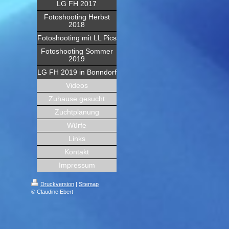
LG FH 2017
Fotoshooting Herbst
2018
Fotoshooting mit LL Pics
Fotoshooting Sommer
2019
LG FH 2019 in Bonndorf
Videos
Zuhause gesucht
Zuchtplanung
Würfe
Links
Kontakt
Impressum
Druckversion
|
Sitemap
© Claudine Ebert